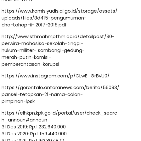
https://www.komisiyudisial.go.id/storage/assets/
uploads/files/8d415-pengumuman-
cha-tahap-ii- 2017-2018.pdf
http://www.sthmahmpthm.ac.id/detailpost/30-
perwira-mahasisa-sekolah-tinggi-
hukum-militer- sambangi-gedung-
merah-putih-komisi-
pemberantasan-korupsi
https://www.instagram.com/p/CLwE_GrBvU0/
https://gorontalo.antaranews.com/berita/56093/
pansel-tetapkan-21-nama-calon-
pimpinan-lpsk
https://elhkpn.kpk.go.id/portal/user/check_searc
h_announ#announ
31 Des 2019: Rp.1.232.640.000
31 Des 2020: Rp.1.159.440.000
31 Des 2021: Rp.1.162.807.872