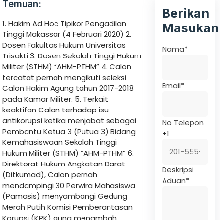
Temuan:
Berikan
1. Hakim Ad Hoc Tipikor Pengadilan
Masukan
Tinggi Makassar (4 Februari 2020) 2.
Dosen Fakultas Hukum Universitas
Nama
*
Trisakti 3. Dosen Sekolah Tinggi Hukum
Militer (STHM) “AHM-PTHM” 4. Calon
tercatat pernah mengikuti seleksi
Email
*
Calon Hakim Agung tahun 2017-2018
pada Kamar Militer. 5. Terkait
keaktifan Calon terhadap isu
antikorupsi ketika menjabat sebagai
No Telepon
Pembantu Ketua 3 (Putua 3) Bidang
+1
Kemahasiswaan Sekolah Tinggi
Hukum Militer (STHM) “AHM-PTHM” 6.
Direktorat Hukum Angkatan Darat
Deskripsi
(Ditkumad), Calon pernah
Aduan
*
mendampingi 30 Perwira Mahasiswa
(Pamasis) menyambangi Gedung
Merah Putih Komisi Pemberantasan
Korupsi (KPK) guna menambah